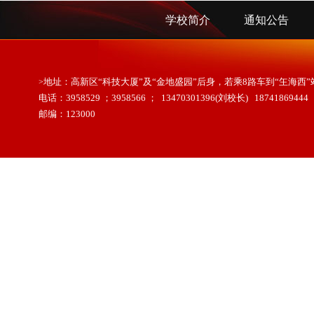
学校简介
通知公告
>
地址：高新区“科技大厦”及“金地盛园”后身，若乘8路车到“玍海西
电话：3958529 ；3958566 ； 13470301396(刘校长) 187418694
邮编：123000