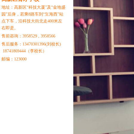
地址：高新区“科技大厦”及“金地盛
园”后身，若乘8路车到“玍海西”站
点下车，沿科技大街北走400米左
右即是。
售前咨询：3958529 , 3958566
售后服务：
13470301396(刘校长)
18741869444（李校长）
邮编：123000