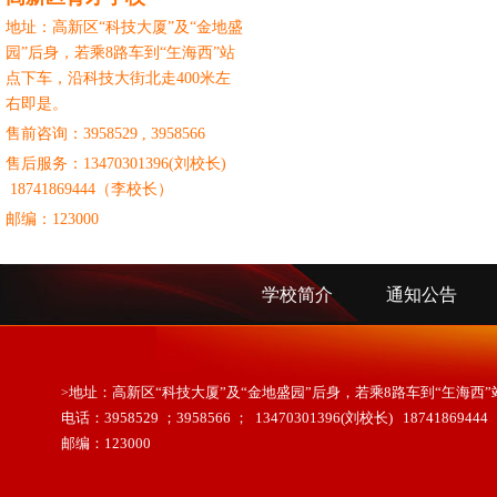
地址：高新区“科技大厦”及“金地盛
园”后身，若乘8路车到“玍海西”站
点下车，沿科技大街北走400米左
右即是。
售前咨询：3958529 , 3958566
售后服务：
13470301396(刘校长)
18741869444（李校长）
邮编：123000
学校简介
通知公告
>
地址：高新区“科技大厦”及“金地盛园”后身，若乘8路车到“玍海西
电话：3958529 ；3958566 ； 13470301396(刘校长) 187418694
邮编：123000