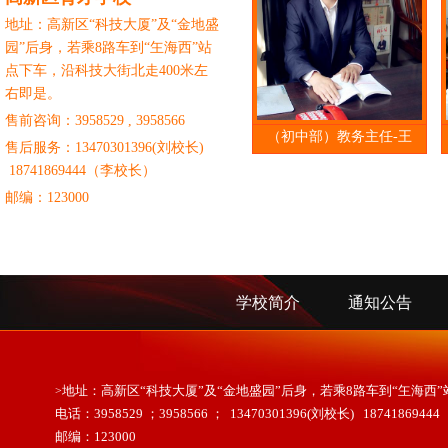
地址：高新区“科技大厦”及“金地盛
园”后身，若乘8路车到“玍海西”站
点下车，沿科技大街北走400米左
右即是。
售前咨询：3958529 , 3958566
（初中部）教务主任-王
售后服务：
13470301396(刘校长)
18741869444（李校长）
邮编：123000
学校简介
通知公告
>
地址：高新区“科技大厦”及“金地盛园”后身，若乘8路车到“玍海西
电话：3958529 ；3958566 ； 13470301396(刘校长) 187418694
邮编：123000